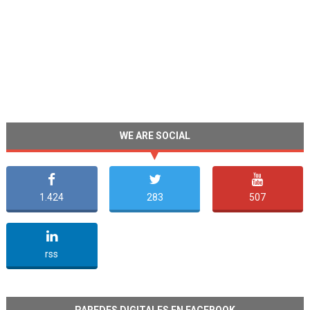
WE ARE SOCIAL
1.424
283
507
undefined
rss