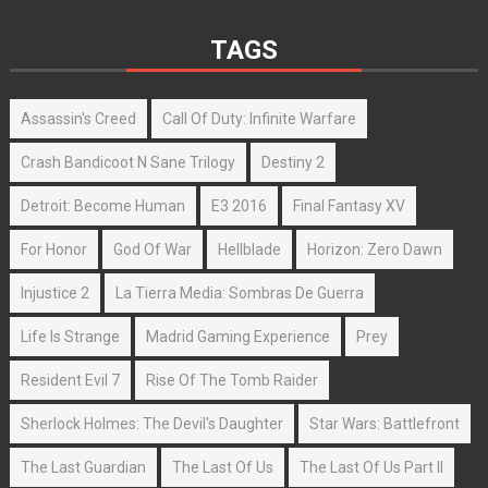
TAGS
Assassin's Creed
Call Of Duty: Infinite Warfare
Crash Bandicoot N Sane Trilogy
Destiny 2
Detroit: Become Human
E3 2016
Final Fantasy XV
For Honor
God Of War
Hellblade
Horizon: Zero Dawn
Injustice 2
La Tierra Media: Sombras De Guerra
Life Is Strange
Madrid Gaming Experience
Prey
Resident Evil 7
Rise Of The Tomb Raider
Sherlock Holmes: The Devil's Daughter
Star Wars: Battlefront
The Last Guardian
The Last Of Us
The Last Of Us Part II