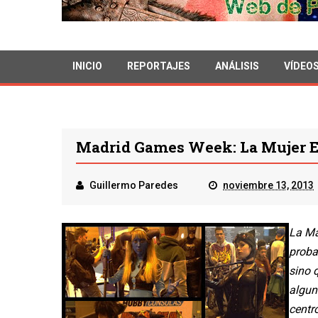
INICIO
REPORTAJES
ANÁLISIS
VÍDEO
Madrid Games Week: La Mujer En
Guillermo Paredes
noviembre 13, 2013
La Ma
proba
sino 
algun
centró