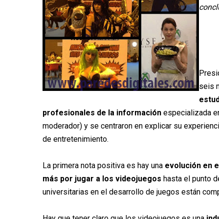
concl
Presi
seis 
estud
profesionales de la información
especializada en
moderador) y se centraron en explicar su experienci
de entretenimiento.
La primera nota positiva es hay una
evolución en e
más por jugar a los videojuegos
hasta el punto d
universitarias en el desarrollo de juegos están co
Hay que tener claro que los videojuegos es una
ind