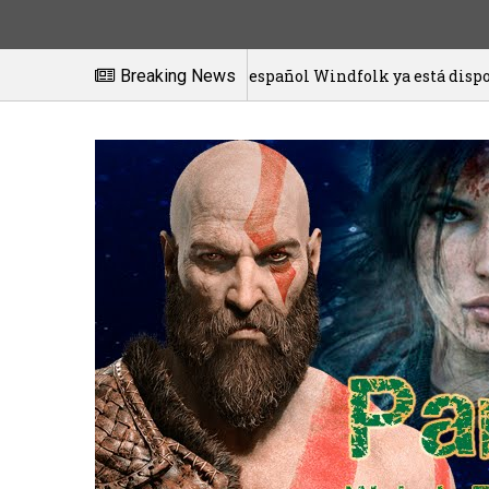
El juego español Windfolk ya está disponible en exclusiv
Breaking News
/2021