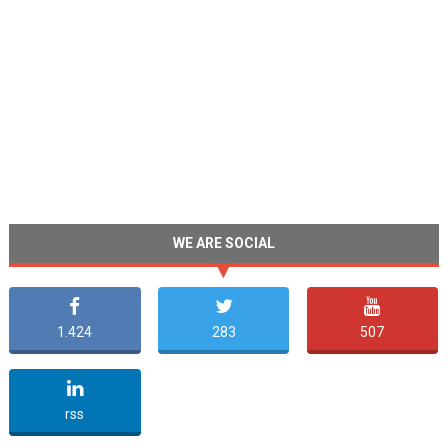
WE ARE SOCIAL
1.424
283
507
undefined
rss