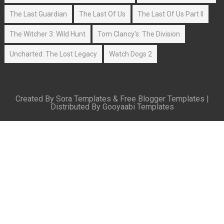
The Last Guardian
The Last Of Us
The Last Of Us Part II
The Witcher 3: Wild Hunt
Tom Clancy's: The Division
Uncharted: The Lost Legacy
Watch Dogs 2
Created By
Sora Templates
&
Free Blogger Templates
|
Distributed By
Gooyaabi Templates