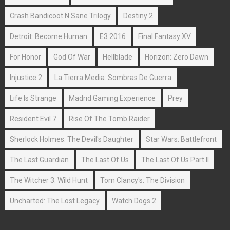
Crash Bandicoot N Sane Trilogy
Destiny 2
Detroit: Become Human
E3 2016
Final Fantasy XV
For Honor
God Of War
Hellblade
Horizon: Zero Dawn
Injustice 2
La Tierra Media: Sombras De Guerra
Life Is Strange
Madrid Gaming Experience
Prey
Resident Evil 7
Rise Of The Tomb Raider
Sherlock Holmes: The Devil's Daughter
Star Wars: Battlefront
The Last Guardian
The Last Of Us
The Last Of Us Part II
The Witcher 3: Wild Hunt
Tom Clancy's: The Division
Uncharted: The Lost Legacy
Watch Dogs 2