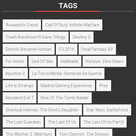
TAGS
Assassin's Creed
Call Of Duty: Infinite Warfare
Crash Bandicoot N Sane Trilogy
Destiny 2
Detroit: Become Human
E3 2016
Final Fantasy XV
For Honor
God Of War
Hellblade
Horizon: Zero Dawn
Injustice 2
La Tierra Media: Sombras De Guerra
Life Is Strange
Madrid Gaming Experience
Prey
Resident Evil 7
Rise Of The Tomb Raider
Sherlock Holmes: The Devil's Daughter
Star Wars: Battlefront
The Last Guardian
The Last Of Us
The Last Of Us Part II
The Witcher 3: Wild Hunt
Tom Clancy's: The Division