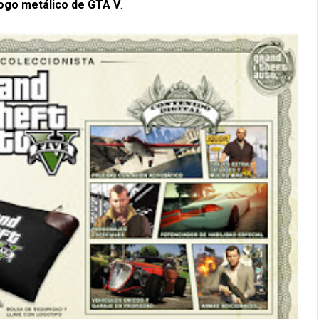
 logo metálico de GTA V
.