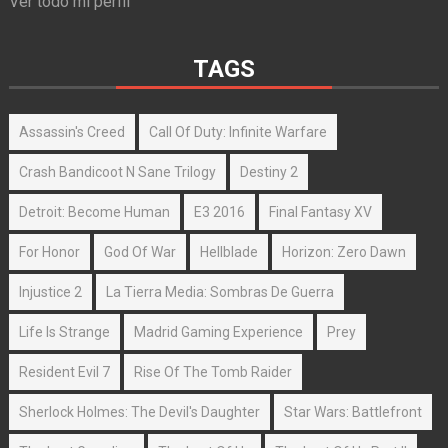
Ver todo mi perfil
TAGS
Assassin's Creed
Call Of Duty: Infinite Warfare
Crash Bandicoot N Sane Trilogy
Destiny 2
Detroit: Become Human
E3 2016
Final Fantasy XV
For Honor
God Of War
Hellblade
Horizon: Zero Dawn
Injustice 2
La Tierra Media: Sombras De Guerra
Life Is Strange
Madrid Gaming Experience
Prey
Resident Evil 7
Rise Of The Tomb Raider
Sherlock Holmes: The Devil's Daughter
Star Wars: Battlefront