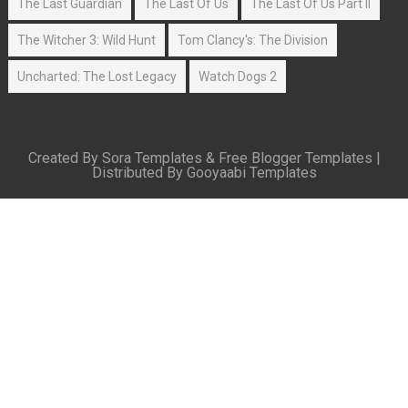
The Last Guardian
The Last Of Us
The Last Of Us Part II
The Witcher 3: Wild Hunt
Tom Clancy's: The Division
Uncharted: The Lost Legacy
Watch Dogs 2
Created By
Sora Templates
&
Free Blogger Templates
|
Distributed By
Gooyaabi Templates