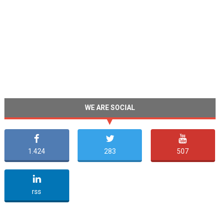
WE ARE SOCIAL
1.424
283
507
undefined
rss