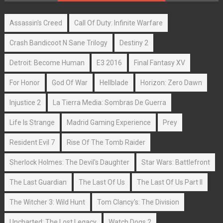
Assassin's Creed
Call Of Duty: Infinite Warfare
Crash Bandicoot N Sane Trilogy
Destiny 2
Detroit: Become Human
E3 2016
Final Fantasy XV
For Honor
God Of War
Hellblade
Horizon: Zero Dawn
Injustice 2
La Tierra Media: Sombras De Guerra
Life Is Strange
Madrid Gaming Experience
Prey
Resident Evil 7
Rise Of The Tomb Raider
Sherlock Holmes: The Devil's Daughter
Star Wars: Battlefront
The Last Guardian
The Last Of Us
The Last Of Us Part II
The Witcher 3: Wild Hunt
Tom Clancy's: The Division
Uncharted: The Lost Legacy
Watch Dogs 2