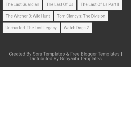
The Last Guardian
The Last Of Us
The Last Of Us Part II
The Witcher 3: Wild Hunt
Tom Clancy's: The Division
Uncharted: The Lost Legacy
Watch Dogs 2
Created By
Sora Templates
&
Free Blogger Templates
|
Distributed By
Gooyaabi Templates