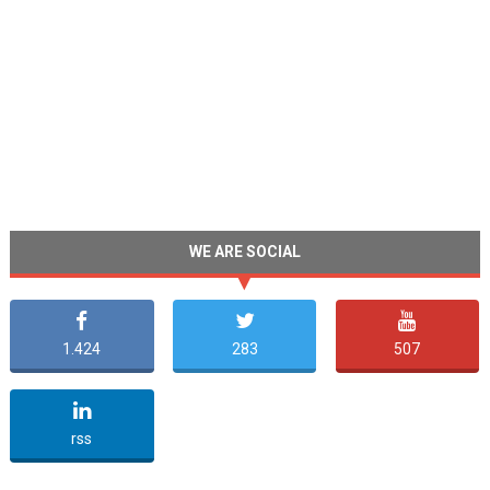
WE ARE SOCIAL
1.424
283
507
undefined
rss