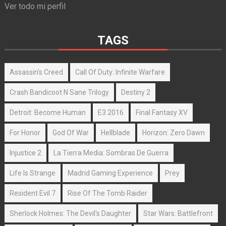
Ver todo mi perfil
TAGS
Assassin's Creed
Call Of Duty: Infinite Warfare
Crash Bandicoot N Sane Trilogy
Destiny 2
Detroit: Become Human
E3 2016
Final Fantasy XV
For Honor
God Of War
Hellblade
Horizon: Zero Dawn
Injustice 2
La Tierra Media: Sombras De Guerra
Life Is Strange
Madrid Gaming Experience
Prey
Resident Evil 7
Rise Of The Tomb Raider
Sherlock Holmes: The Devil's Daughter
Star Wars: Battlefront