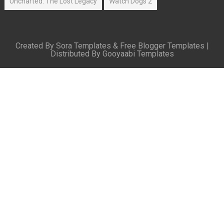
Uncharted: The Lost Legacy
Watch Dogs 2
Created By
Sora Templates
&
Free Blogger Templates
|
Distributed By
Gooyaabi Templates