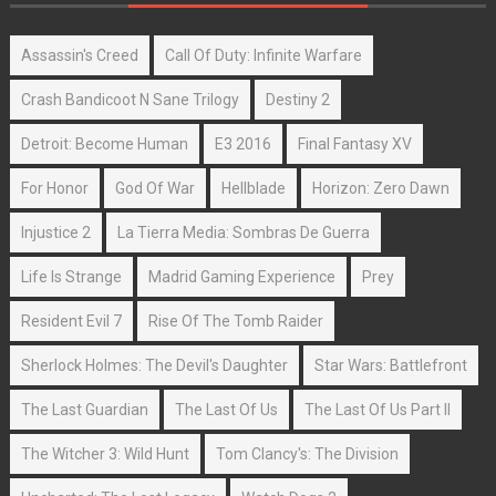
Assassin's Creed
Call Of Duty: Infinite Warfare
Crash Bandicoot N Sane Trilogy
Destiny 2
Detroit: Become Human
E3 2016
Final Fantasy XV
For Honor
God Of War
Hellblade
Horizon: Zero Dawn
Injustice 2
La Tierra Media: Sombras De Guerra
Life Is Strange
Madrid Gaming Experience
Prey
Resident Evil 7
Rise Of The Tomb Raider
Sherlock Holmes: The Devil's Daughter
Star Wars: Battlefront
The Last Guardian
The Last Of Us
The Last Of Us Part II
The Witcher 3: Wild Hunt
Tom Clancy's: The Division