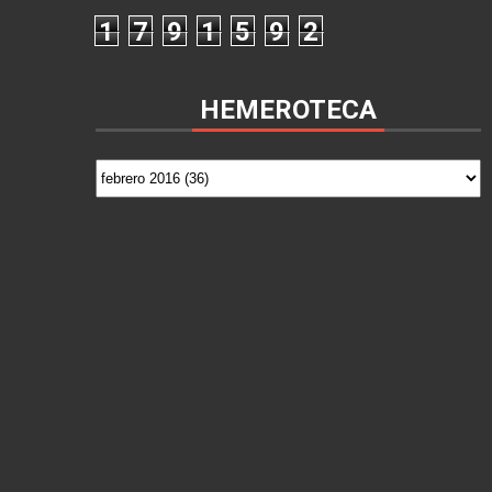
1
7
9
1
5
9
2
HEMEROTECA