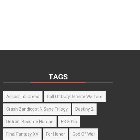
TAGS
Assassin's Creed
Call Of Duty: Infinite Warfare
Crash Bandicoot N Sane Trilogy
Destiny 2
Detroit: Become Human
E3 2016
Final Fantasy XV
For Honor
God Of War