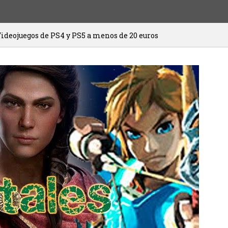
e PS4 y PS5 a menos de 20 euros
HITMAN 
20/01/2021