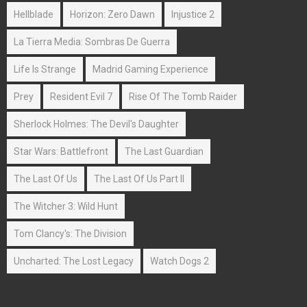
Hellblade
Horizon: Zero Dawn
Injustice 2
La Tierra Media: Sombras De Guerra
Life Is Strange
Madrid Gaming Experience
Prey
Resident Evil 7
Rise Of The Tomb Raider
Sherlock Holmes: The Devil's Daughter
Star Wars: Battlefront
The Last Guardian
The Last Of Us
The Last Of Us Part II
The Witcher 3: Wild Hunt
Tom Clancy's: The Division
Uncharted: The Lost Legacy
Watch Dogs 2