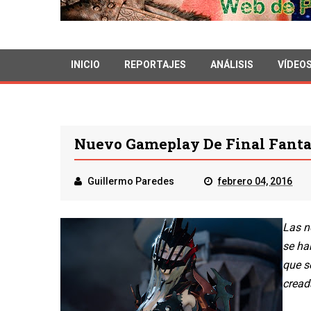
INICIO
REPORTAJES
ANÁLISIS
VÍDEO
Nuevo Gameplay De Final Fant
Guillermo Paredes
febrero 04, 2016
Las n
se ha
que s
cread