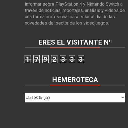
informar sobre PlayStation 4 y Nintendo Switch a
través de noticias, reportajes, análisis y vídeos de
una forma profesional para estar al día de las
novedades del sector de los videojuegos.
ERES EL VISITANTE Nº
1
7
9
2
3
3
3
HEMEROTECA