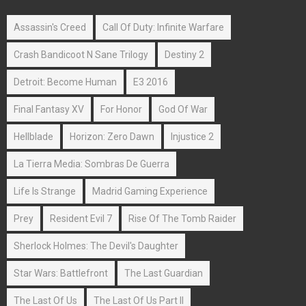
Assassin's Creed
Call Of Duty: Infinite Warfare
Crash Bandicoot N Sane Trilogy
Destiny 2
Detroit: Become Human
E3 2016
Final Fantasy XV
For Honor
God Of War
Hellblade
Horizon: Zero Dawn
Injustice 2
La Tierra Media: Sombras De Guerra
Life Is Strange
Madrid Gaming Experience
Prey
Resident Evil 7
Rise Of The Tomb Raider
Sherlock Holmes: The Devil's Daughter
Star Wars: Battlefront
The Last Guardian
The Last Of Us
The Last Of Us Part II