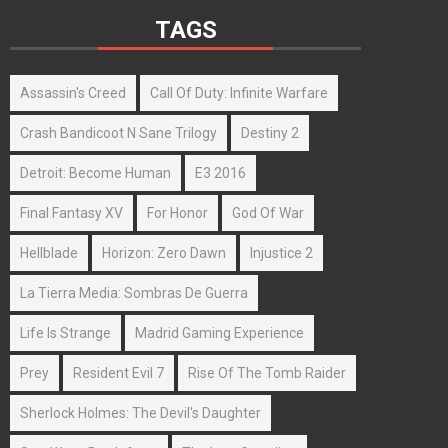
TAGS
Assassin's Creed
Call Of Duty: Infinite Warfare
Crash Bandicoot N Sane Trilogy
Destiny 2
Detroit: Become Human
E3 2016
Final Fantasy XV
For Honor
God Of War
Hellblade
Horizon: Zero Dawn
Injustice 2
La Tierra Media: Sombras De Guerra
Life Is Strange
Madrid Gaming Experience
Prey
Resident Evil 7
Rise Of The Tomb Raider
Sherlock Holmes: The Devil's Daughter