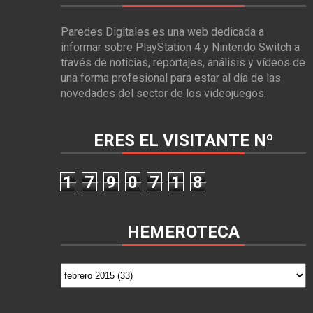
Paredes Digitales es una web dedicada a
informar sobre PlayStation 4 y Nintendo Switch a
través de noticias, reportajes, análisis y vídeos de
una forma profesional para estar al día de las
novedades del sector de los videojuegos.
ERES EL VISITANTE Nº
1
7
9
0
7
1
8
HEMEROTECA