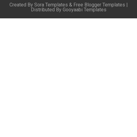
Created By
Sora Templates
&
Free Blogger Templates
|
Distributed By
Gooyaabi Templates