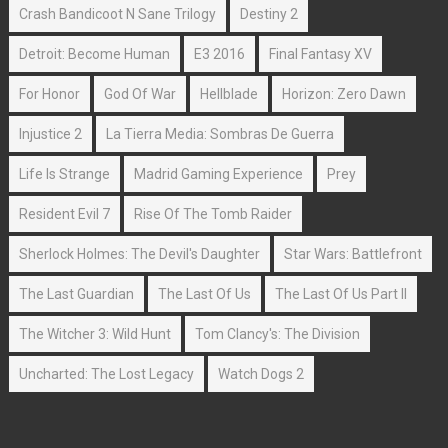
Crash Bandicoot N Sane Trilogy
Destiny 2
Detroit: Become Human
E3 2016
Final Fantasy XV
For Honor
God Of War
Hellblade
Horizon: Zero Dawn
Injustice 2
La Tierra Media: Sombras De Guerra
Life Is Strange
Madrid Gaming Experience
Prey
Resident Evil 7
Rise Of The Tomb Raider
Sherlock Holmes: The Devil's Daughter
Star Wars: Battlefront
The Last Guardian
The Last Of Us
The Last Of Us Part II
The Witcher 3: Wild Hunt
Tom Clancy's: The Division
Uncharted: The Lost Legacy
Watch Dogs 2