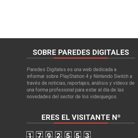
SOBRE PAREDES DIGITALES
Paredes Digitales es una web dedicada a
informar sobre PlayStation 4 y Nintendo Switch a
través de noticias, reportajes, análisis y vídeos de
una forma profesional para estar al día de las
novedades del sector de los videojuegos.
ERES EL VISITANTE Nº
1
7
9
2
5
5
3