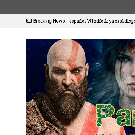
El juego español Windfolk ya está disponible en exclus
Breaking News
01/2021