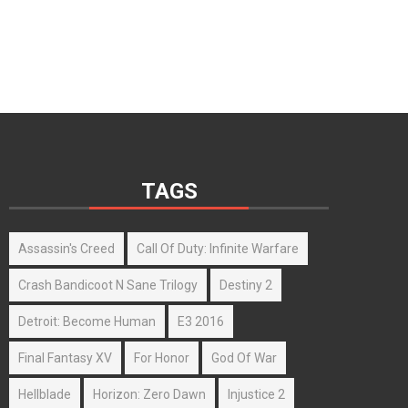
TAGS
Assassin's Creed
Call Of Duty: Infinite Warfare
Crash Bandicoot N Sane Trilogy
Destiny 2
Detroit: Become Human
E3 2016
Final Fantasy XV
For Honor
God Of War
Hellblade
Horizon: Zero Dawn
Injustice 2