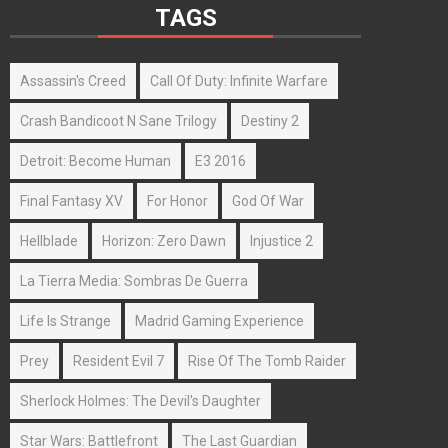
TAGS
Assassin's Creed
Call Of Duty: Infinite Warfare
Crash Bandicoot N Sane Trilogy
Destiny 2
Detroit: Become Human
E3 2016
Final Fantasy XV
For Honor
God Of War
Hellblade
Horizon: Zero Dawn
Injustice 2
La Tierra Media: Sombras De Guerra
Life Is Strange
Madrid Gaming Experience
Prey
Resident Evil 7
Rise Of The Tomb Raider
Sherlock Holmes: The Devil's Daughter
Star Wars: Battlefront
The Last Guardian