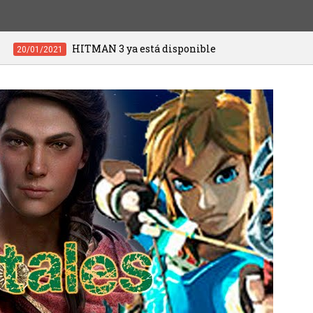
MAN 3 ya está disponible
Waves Out, ju
20/01/2021