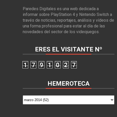
Paredes Digitales es una web dedicada a
informar sobre PlayStation 4 y Nintendo Switch a
través de noticias, reportajes, análisis y vídeos de
una forma profesional para estar al día de las
novedades del sector de los videojuegos.
ERES EL VISITANTE Nº
1
7
9
1
0
2
7
HEMEROTECA