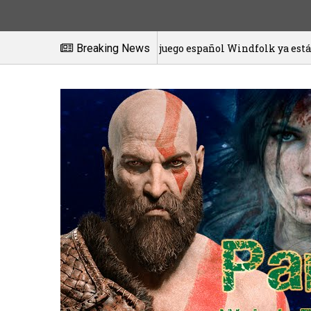
El juego español Windfolk ya está disponible en exclusi
Breaking News
1/2021