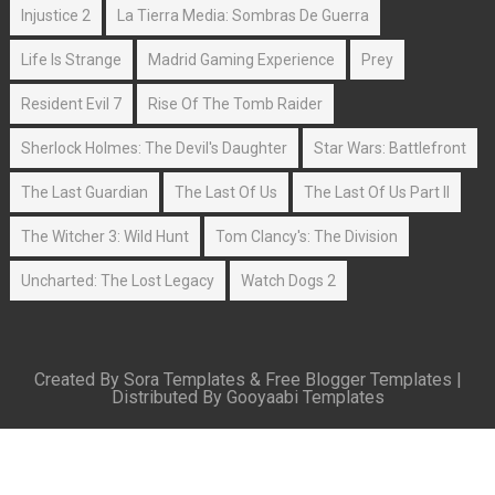
Injustice 2
La Tierra Media: Sombras De Guerra
Life Is Strange
Madrid Gaming Experience
Prey
Resident Evil 7
Rise Of The Tomb Raider
Sherlock Holmes: The Devil's Daughter
Star Wars: Battlefront
The Last Guardian
The Last Of Us
The Last Of Us Part II
The Witcher 3: Wild Hunt
Tom Clancy's: The Division
Uncharted: The Lost Legacy
Watch Dogs 2
Created By
Sora Templates
&
Free Blogger Templates
|
Distributed By
Gooyaabi Templates