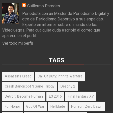
Guillermo Paredes
Periodista con un Master de Periodismo Digital y
otro de Periodismo Deportivo a sus espaldas.
Experto en informar sobre el mundo de los
Videojuegos. Para cualquier duda escribid al correo que
aparece en el perfil.
Ver todo mi perfil
TAGS
Assassin's Creed
Call Of Duty: Infinite Warfare
Crash Bandicoot N Sane Trilogy
Destiny 2
Detroit: Become Human
E3 2016
Final Fantasy XV
For Honor
God Of War
Hellblade
Horizon: Zero Dawn