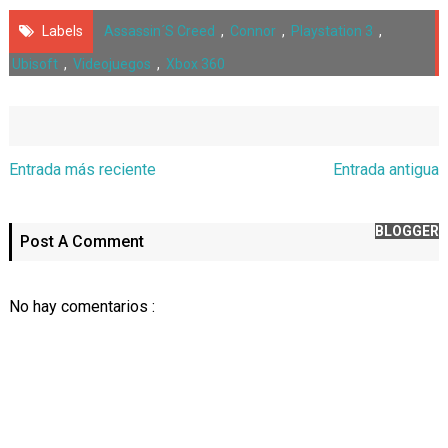
Labels
Assassin´s Creed
,
Connor
,
Playstation 3
,
Ubisoft
,
Videojuegos
,
Xbox 360
Entrada más reciente
Entrada antigua
BLOGGER
Post A Comment
No hay comentarios :