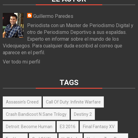
Guillermo Paredes
Periodista con un Master de Periodismo Digital y
otro de Periodismo Deportivo a sus espaldas.
Experto en informar sobre el mundo de los
Videojuegos. Para cualquier duda escribid al correo que
aparece en el perfil.
Ver todo mi perfil
TAGS
Assassin's Creed
Call Of Duty: Infinite Warfare
Crash Bandicoot N Sane Trilogy
Destiny 2
Detroit: Become Human
E3 2016
Final Fantasy XV