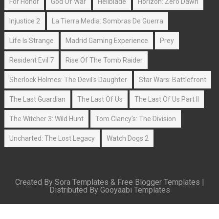
For Honor
God Of War
Hellblade
Horizon: Zero Dawn
Injustice 2
La Tierra Media: Sombras De Guerra
Life Is Strange
Madrid Gaming Experience
Prey
Resident Evil 7
Rise Of The Tomb Raider
Sherlock Holmes: The Devil's Daughter
Star Wars: Battlefront
The Last Guardian
The Last Of Us
The Last Of Us Part II
The Witcher 3: Wild Hunt
Tom Clancy's: The Division
Uncharted: The Lost Legacy
Watch Dogs 2
Created By
Sora Templates
&
Free Blogger Templates
|
Distributed By
Gooyaabi Templates