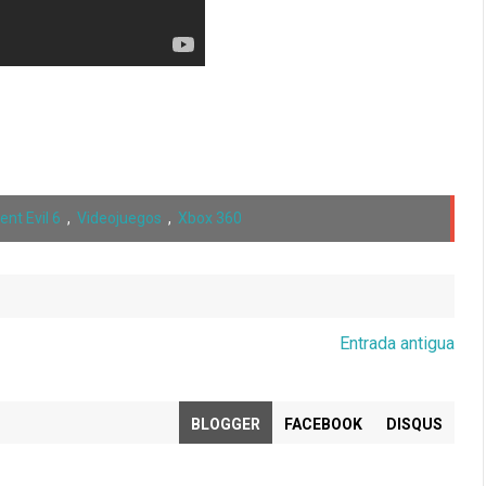
ent Evil 6
,
Videojuegos
,
Xbox 360
Entrada antigua
BLOGGER
FACEBOOK
DISQUS