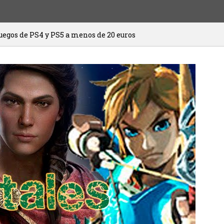
S5 a menos de 20 euros
HITMAN 3 ya est
20/01/2021