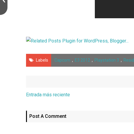
Labels
Capcom
,
E3 2012
,
Playstation 3
,
Resid
Entrada más reciente
Post A Comment