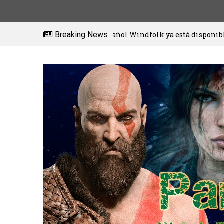
El juego español Windfolk ya está disponible en exclusiva 
Breaking News
021