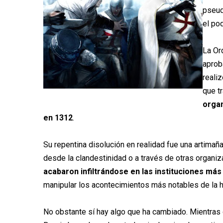
pseud
el pod
La Or
aprob
reali
que t
organ
en 1312
.
Su repentina disolución en realidad fue una artimañ
desde la clandestinidad o a través de otras organiz
acabaron infiltrándose en las instituciones má
manipular los acontecimientos más notables de la h
No obstante sí hay algo que ha cambiado. Mientras 