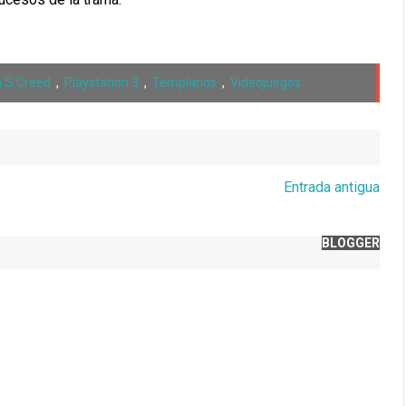
n´s Creed
,
Playstation 3
,
Templarios
,
Videojuegos
Entrada antigua
BLOGGER