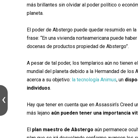
más brillantes sin olvidar al poder político o econó
planeta.
El poder de Abstergo puede quedar resumido en la 
frase: “En una vivienda norteamericana puede haber
docenas de productos propiedad de Abstergo”.
A pesar de tal poder, los templarios aún no tienen el
mundial del planeta debido a la Hermandad de los 
acerca a su objetivo:
la tecnología Animus
, un
dispo
individuos
.
Hay que tener en cuenta que en Assassin’s Creed un
más lejano
aún pueden tener una importancia vit
El
plan maestro de Abstergo
aún permanece oculto
plan que se irá desvelando conforme avancen los s