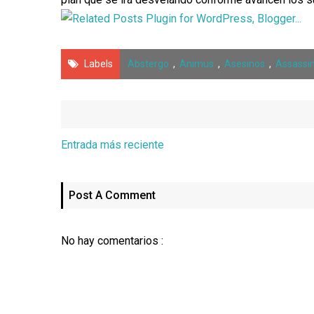
Labels
Abstergo
,
Animus
,
Asesinos
,
Assassi
Entrada más reciente
Post A Comment
No hay comentarios :