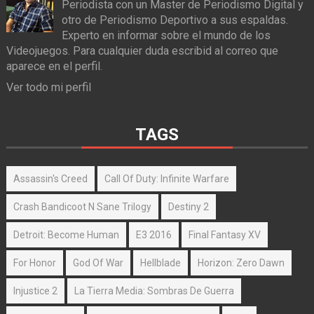
Periodista con un Master de Periodismo Digital y
otro de Periodismo Deportivo a sus espaldas.
Experto en informar sobre el mundo de los
Videojuegos. Para cualquier duda escribid al correo que
aparece en el perfil.
Ver todo mi perfil
TAGS
Assassin's Creed
Call Of Duty: Infinite Warfare
Crash Bandicoot N Sane Trilogy
Destiny 2
Detroit: Become Human
E3 2016
Final Fantasy XV
For Honor
God Of War
Hellblade
Horizon: Zero Dawn
Injustice 2
La Tierra Media: Sombras De Guerra