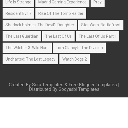
Life Is Strange
Madrid Gaming Experience
Prey
Resident Evil 7
Rise Of The Tomb Raider
Sherlock Holmes: The Devil's Daughter
Star Wars: Battlefront
The Last Guardian
The Last Of Us
The Last Of Us Part II
The Witcher 3: Wild Hunt
Tom Clancy's: The Division
Uncharted: The Lost Legacy
Watch Dogs 2
Created By
Sora Templates
&
Free Blogger Templates
|
Distributed By
Gooyaabi Templates