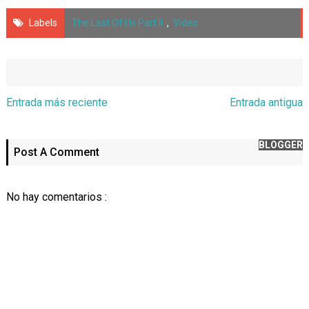
Labels
The Last Of Us Part II
,
Vídeo
Entrada más reciente
Entrada antigua
BLOGGER
Post A Comment
No hay comentarios :