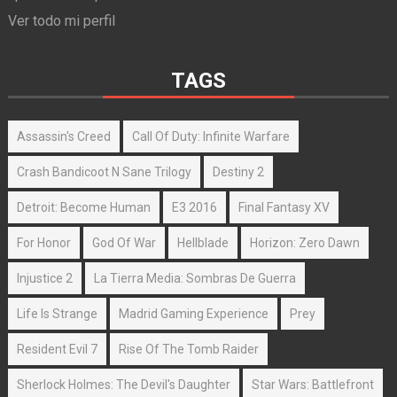
Ver todo mi perfil
TAGS
Assassin's Creed
Call Of Duty: Infinite Warfare
Crash Bandicoot N Sane Trilogy
Destiny 2
Detroit: Become Human
E3 2016
Final Fantasy XV
For Honor
God Of War
Hellblade
Horizon: Zero Dawn
Injustice 2
La Tierra Media: Sombras De Guerra
Life Is Strange
Madrid Gaming Experience
Prey
Resident Evil 7
Rise Of The Tomb Raider
Sherlock Holmes: The Devil's Daughter
Star Wars: Battlefront