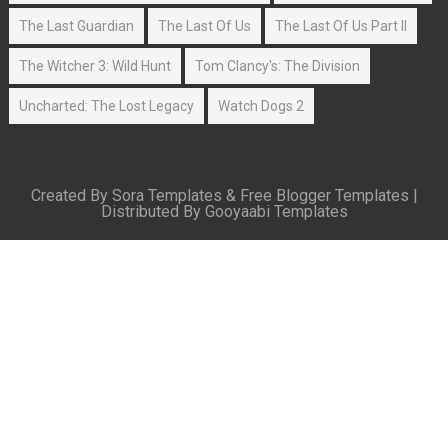
The Last Guardian
The Last Of Us
The Last Of Us Part II
The Witcher 3: Wild Hunt
Tom Clancy's: The Division
Uncharted: The Lost Legacy
Watch Dogs 2
Created By
Sora Templates
&
Free Blogger Templates
|
Distributed By
Gooyaabi Templates