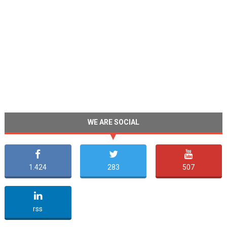
WE ARE SOCIAL
1.424
283
507
undefined
rss