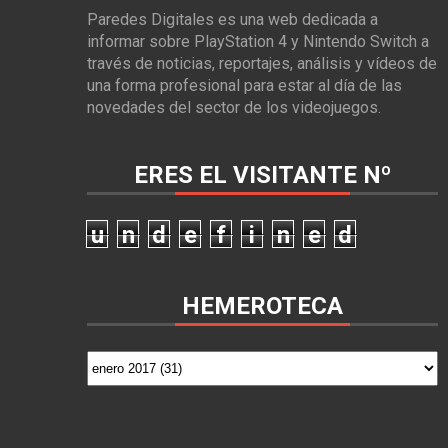
Paredes Digitales es una web dedicada a
informar sobre PlayStation 4 y Nintendo Switch a
través de noticias, reportajes, análisis y vídeos de
una forma profesional para estar al día de las
novedades del sector de los videojuegos.
ERES EL VISITANTE Nº
u
n
d
e
f
i
n
e
d
HEMEROTECA