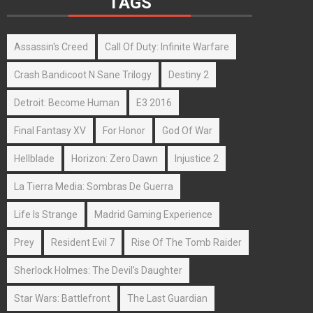
TAGS
Assassin's Creed
Call Of Duty: Infinite Warfare
Crash Bandicoot N Sane Trilogy
Destiny 2
Detroit: Become Human
E3 2016
Final Fantasy XV
For Honor
God Of War
Hellblade
Horizon: Zero Dawn
Injustice 2
La Tierra Media: Sombras De Guerra
Life Is Strange
Madrid Gaming Experience
Prey
Resident Evil 7
Rise Of The Tomb Raider
Sherlock Holmes: The Devil's Daughter
Star Wars: Battlefront
The Last Guardian