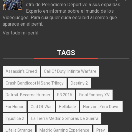
otro de Periodismo Deportivo a sus espaldas.
Experto en informar sobre el mundo de los
Videojuegos. Para cualquier duda escribid al correo que
aparece en el perfil.
Ver todo mi perfil
TAGS
Assassin's Creed
Call Of Duty: Infinite Warfare
Crash Bandicoot N Sane Trilogy
Destiny 2
Detroit: Become Human
E3 2016
Final Fantasy XV
For Honor
God Of War
Hellblade
Horizon: Zero Dawn
Injustice 2
La Tierra Media: Sombras De Guerra
Life Is Strange
Madrid Gaming Experience
Prey