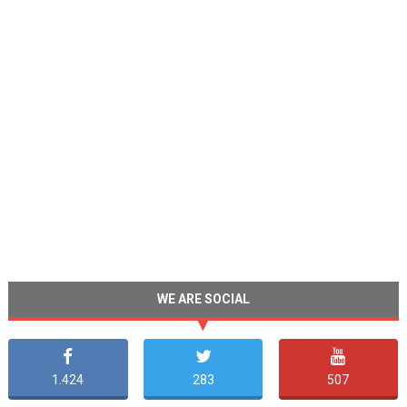
WE ARE SOCIAL
1.424
283
507