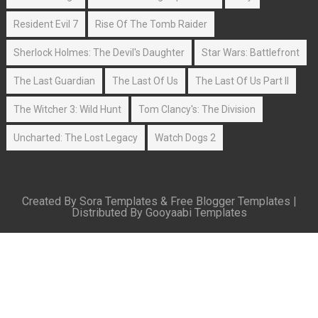
Resident Evil 7
Rise Of The Tomb Raider
Sherlock Holmes: The Devil's Daughter
Star Wars: Battlefront
The Last Guardian
The Last Of Us
The Last Of Us Part II
The Witcher 3: Wild Hunt
Tom Clancy's: The Division
Uncharted: The Lost Legacy
Watch Dogs 2
Created By
Sora Templates
&
Free Blogger Templates
|
Distributed By
Gooyaabi Templates