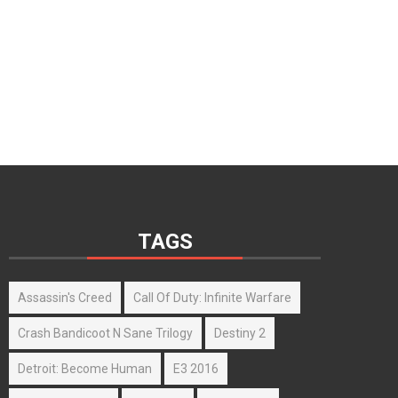
TAGS
Assassin's Creed
Call Of Duty: Infinite Warfare
Crash Bandicoot N Sane Trilogy
Destiny 2
Detroit: Become Human
E3 2016