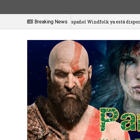
El juego español Windfolk ya está disponible en exclusi
Breaking News
1/2021