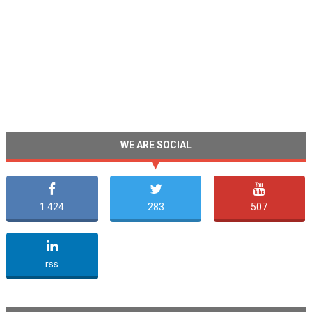
WE ARE SOCIAL
1.424
283
507
undefined
rss