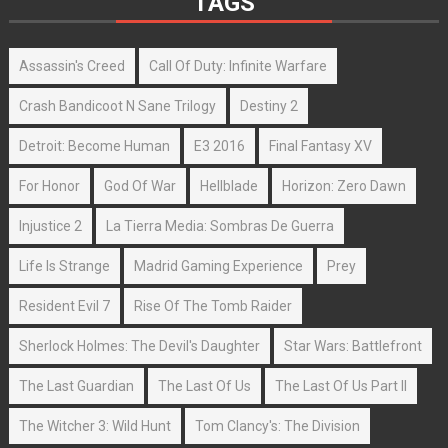
TAGS
Assassin's Creed
Call Of Duty: Infinite Warfare
Crash Bandicoot N Sane Trilogy
Destiny 2
Detroit: Become Human
E3 2016
Final Fantasy XV
For Honor
God Of War
Hellblade
Horizon: Zero Dawn
Injustice 2
La Tierra Media: Sombras De Guerra
Life Is Strange
Madrid Gaming Experience
Prey
Resident Evil 7
Rise Of The Tomb Raider
Sherlock Holmes: The Devil's Daughter
Star Wars: Battlefront
The Last Guardian
The Last Of Us
The Last Of Us Part II
The Witcher 3: Wild Hunt
Tom Clancy's: The Division