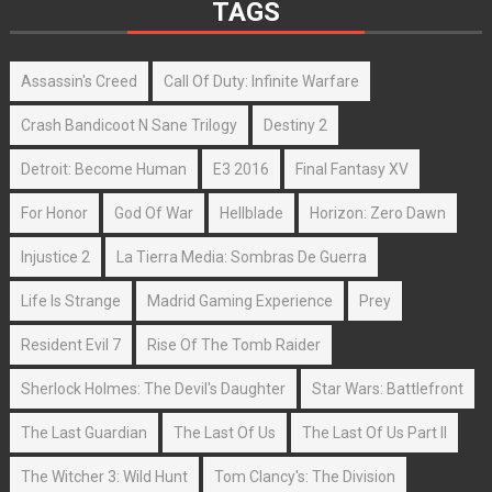
TAGS
Assassin's Creed
Call Of Duty: Infinite Warfare
Crash Bandicoot N Sane Trilogy
Destiny 2
Detroit: Become Human
E3 2016
Final Fantasy XV
For Honor
God Of War
Hellblade
Horizon: Zero Dawn
Injustice 2
La Tierra Media: Sombras De Guerra
Life Is Strange
Madrid Gaming Experience
Prey
Resident Evil 7
Rise Of The Tomb Raider
Sherlock Holmes: The Devil's Daughter
Star Wars: Battlefront
The Last Guardian
The Last Of Us
The Last Of Us Part II
The Witcher 3: Wild Hunt
Tom Clancy's: The Division