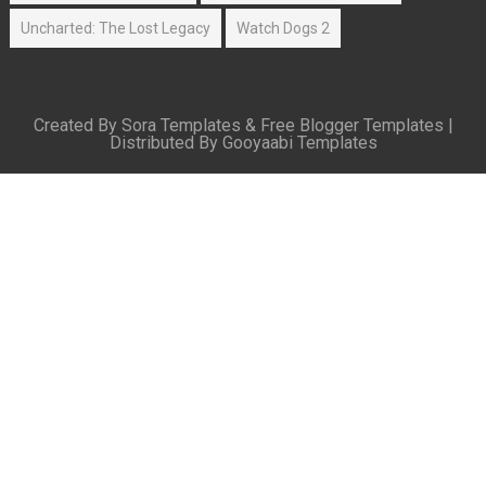
Uncharted: The Lost Legacy
Watch Dogs 2
Created By
Sora Templates
&
Free Blogger Templates
|
Distributed By
Gooyaabi Templates