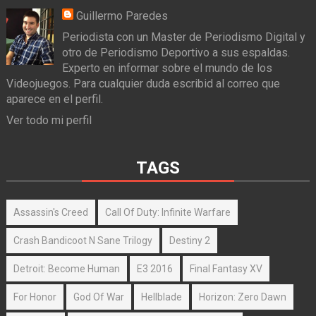
Guillermo Paredes
Periodista con un Master de Periodismo Digital y
otro de Periodismo Deportivo a sus espaldas.
Experto en informar sobre el mundo de los
Videojuegos. Para cualquier duda escribid al correo que
aparece en el perfil.
Ver todo mi perfil
TAGS
Assassin's Creed
Call Of Duty: Infinite Warfare
Crash Bandicoot N Sane Trilogy
Destiny 2
Detroit: Become Human
E3 2016
Final Fantasy XV
For Honor
God Of War
Hellblade
Horizon: Zero Dawn