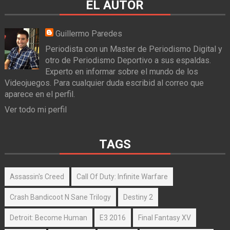
EL AUTOR
Guillermo Paredes
Periodista con un Master de Periodismo Digital y
otro de Periodismo Deportivo a sus espaldas.
Experto en informar sobre el mundo de los
Videojuegos. Para cualquier duda escribid al correo que
aparece en el perfil.
Ver todo mi perfil
TAGS
Assassin's Creed
Call Of Duty: Infinite Warfare
Crash Bandicoot N Sane Trilogy
Destiny 2
Detroit: Become Human
E3 2016
Final Fantasy XV