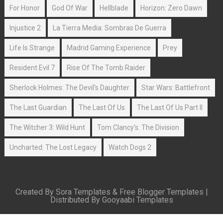
For Honor
God Of War
Hellblade
Horizon: Zero Dawn
Injustice 2
La Tierra Media: Sombras De Guerra
Life Is Strange
Madrid Gaming Experience
Prey
Resident Evil 7
Rise Of The Tomb Raider
Sherlock Holmes: The Devil's Daughter
Star Wars: Battlefront
The Last Guardian
The Last Of Us
The Last Of Us Part II
The Witcher 3: Wild Hunt
Tom Clancy's: The Division
Uncharted: The Lost Legacy
Watch Dogs 2
Created By
Sora Templates
&
Free Blogger Templates
|
Distributed By
Gooyaabi Templates