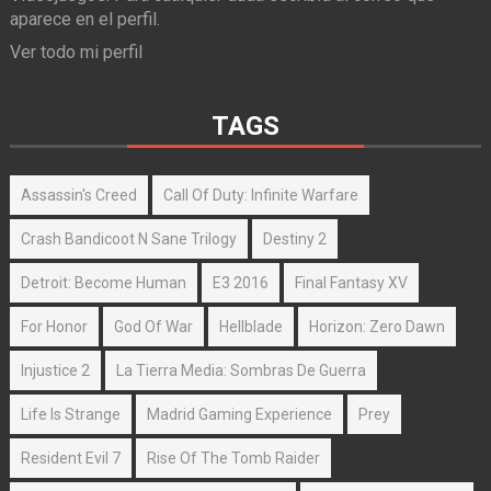
aparece en el perfil.
Ver todo mi perfil
TAGS
Assassin's Creed
Call Of Duty: Infinite Warfare
Crash Bandicoot N Sane Trilogy
Destiny 2
Detroit: Become Human
E3 2016
Final Fantasy XV
For Honor
God Of War
Hellblade
Horizon: Zero Dawn
Injustice 2
La Tierra Media: Sombras De Guerra
Life Is Strange
Madrid Gaming Experience
Prey
Resident Evil 7
Rise Of The Tomb Raider