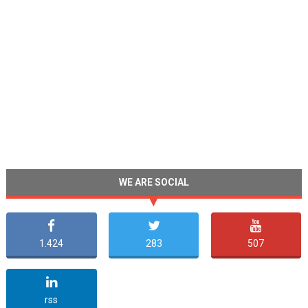
WE ARE SOCIAL
1.424
283
507
undefined
rss