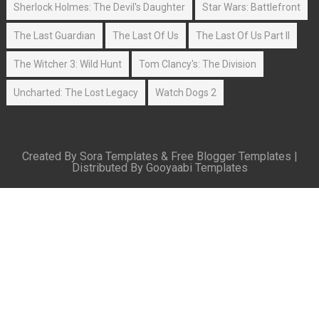
Sherlock Holmes: The Devil's Daughter
Star Wars: Battlefront
The Last Guardian
The Last Of Us
The Last Of Us Part II
The Witcher 3: Wild Hunt
Tom Clancy's: The Division
Uncharted: The Lost Legacy
Watch Dogs 2
Created By
Sora Templates
&
Free Blogger Templates
|
Distributed By
Gooyaabi Templates