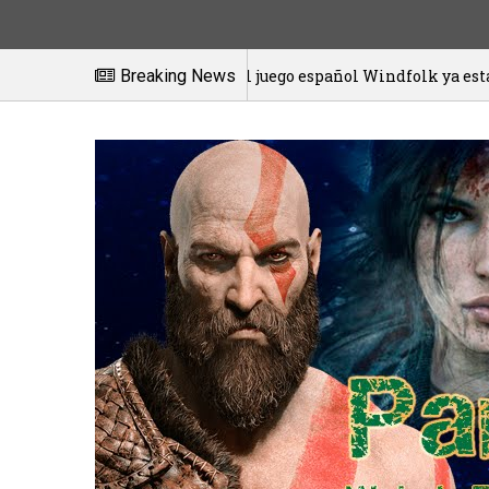
El juego español Windfolk ya está disponible en exclusiva
Breaking News
2021