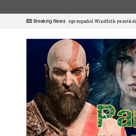
El juego español Windfolk ya está disponible en exclusiv
Breaking News
/2021