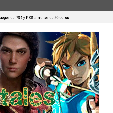
y PS5 a menos de 20 euros
HITMAN 3 ya 
20/01/2021