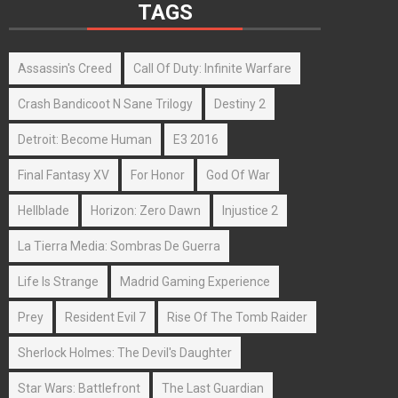
TAGS
Assassin's Creed
Call Of Duty: Infinite Warfare
Crash Bandicoot N Sane Trilogy
Destiny 2
Detroit: Become Human
E3 2016
Final Fantasy XV
For Honor
God Of War
Hellblade
Horizon: Zero Dawn
Injustice 2
La Tierra Media: Sombras De Guerra
Life Is Strange
Madrid Gaming Experience
Prey
Resident Evil 7
Rise Of The Tomb Raider
Sherlock Holmes: The Devil's Daughter
Star Wars: Battlefront
The Last Guardian