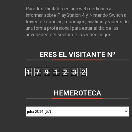
Paredes Digitales es una web dedicada a
informar sobre PlayStation 4 y Nintendo Switch a
través de noticias, reportajes, análisis y vídeos de
una forma profesional para estar al día de las
novedades del sector de los videojuegos.
ERES EL VISITANTE Nº
1
7
9
1
2
3
2
HEMEROTECA