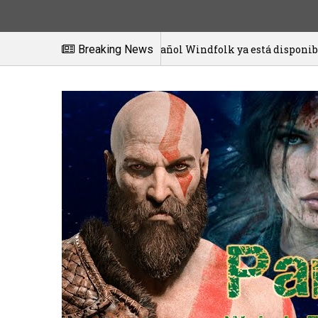
El juego español Windfolk ya está disponible en exclusi
Breaking News
1/2021