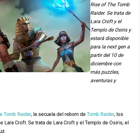
Rise of The Tomb
Raider. Se trata de
Lara Croft y el
Templo de Osiris y
estará disponible
para la next gen a
partir del 10 de
diciembre con
más puzzles,
aventuras y
he Tomb Raider
, la secuela del reborn de
Tomb Raider
, los
 Lara Croft. Se trata de Lara Croft y el Templo de Osiris, el
uz.