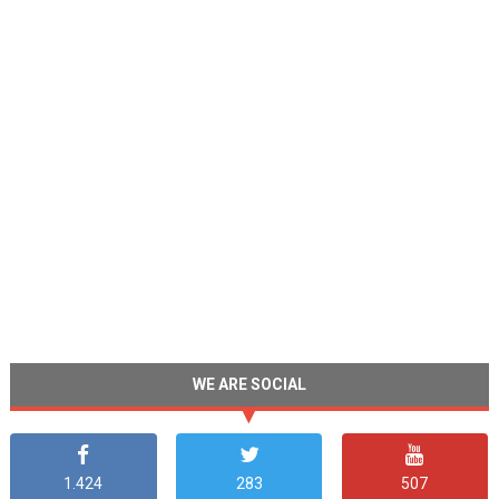
WE ARE SOCIAL
1.424
283
507