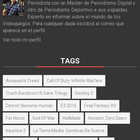
Periodista con un Master de Periodismo Digital y
otro de Periodismo Deportivo a sus espaldas.
Experto en informar sobre el mundo de los
Videojuegos. Para cualquier duda escribid al correo que
aparece en el perfil.
Ver todo mi perfil
TAGS
Assassin's Creed
Call Of Duty: Infinite Warfare
Crash Bandicoot N Sane Trilogy
Destiny 2
Detroit: Become Human
E3 2016
Final Fantasy XV
For Honor
God Of War
Hellblade
Horizon: Zero Dawn
Injustice 2
La Tierra Media: Sombras De Guerra