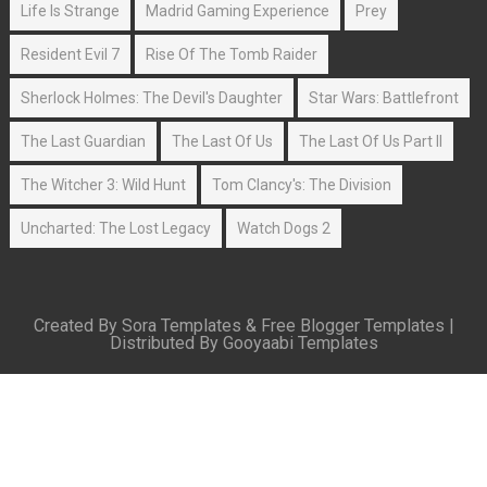
Life Is Strange
Madrid Gaming Experience
Prey
Resident Evil 7
Rise Of The Tomb Raider
Sherlock Holmes: The Devil's Daughter
Star Wars: Battlefront
The Last Guardian
The Last Of Us
The Last Of Us Part II
The Witcher 3: Wild Hunt
Tom Clancy's: The Division
Uncharted: The Lost Legacy
Watch Dogs 2
Created By
Sora Templates
&
Free Blogger Templates
|
Distributed By
Gooyaabi Templates