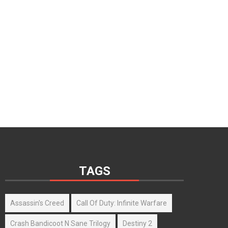
TAGS
Assassin's Creed
Call Of Duty: Infinite Warfare
Crash Bandicoot N Sane Trilogy
Destiny 2