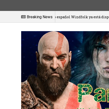
El juego español Windfolk ya está disponible en exclusi
Breaking News
01/2021