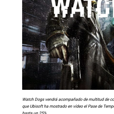
Watch Dogs vendrá acompañado de multitud de cont
que Ubisoft ha mostrado en vídeo el Pase de Tempor
hasta un 25%.