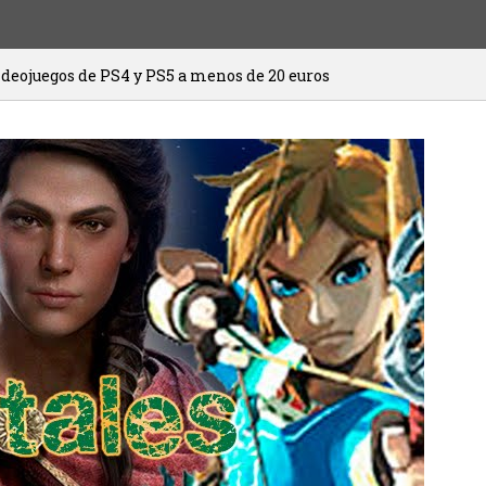
y PS5 a menos de 20 euros
HITMAN 3 ya 
20/01/2021