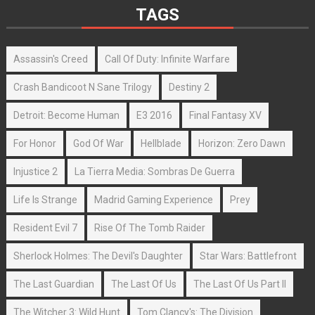
TAGS
Assassin's Creed
Call Of Duty: Infinite Warfare
Crash Bandicoot N Sane Trilogy
Destiny 2
Detroit: Become Human
E3 2016
Final Fantasy XV
For Honor
God Of War
Hellblade
Horizon: Zero Dawn
Injustice 2
La Tierra Media: Sombras De Guerra
Life Is Strange
Madrid Gaming Experience
Prey
Resident Evil 7
Rise Of The Tomb Raider
Sherlock Holmes: The Devil's Daughter
Star Wars: Battlefront
The Last Guardian
The Last Of Us
The Last Of Us Part II
The Witcher 3: Wild Hunt
Tom Clancy's: The Division