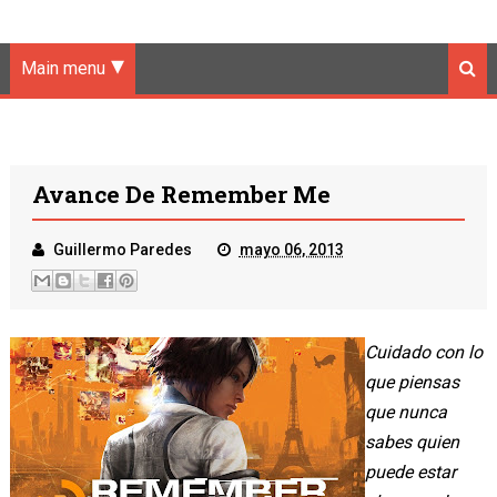
Main menu
Avance De Remember Me
Guillermo Paredes
mayo 06, 2013
Cuidado con lo
que piensas
que nunca
sabes quien
puede estar