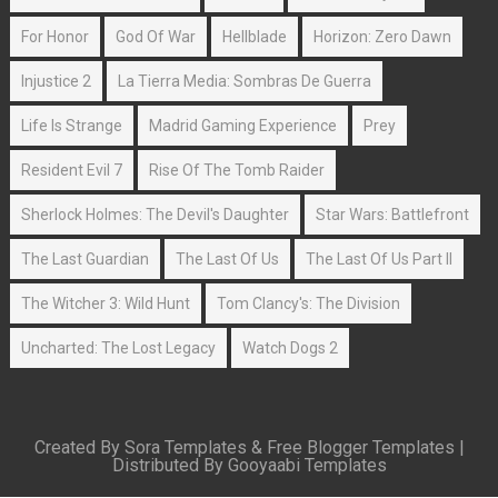
For Honor
God Of War
Hellblade
Horizon: Zero Dawn
Injustice 2
La Tierra Media: Sombras De Guerra
Life Is Strange
Madrid Gaming Experience
Prey
Resident Evil 7
Rise Of The Tomb Raider
Sherlock Holmes: The Devil's Daughter
Star Wars: Battlefront
The Last Guardian
The Last Of Us
The Last Of Us Part II
The Witcher 3: Wild Hunt
Tom Clancy's: The Division
Uncharted: The Lost Legacy
Watch Dogs 2
Created By
Sora Templates
&
Free Blogger Templates
|
Distributed By
Gooyaabi Templates