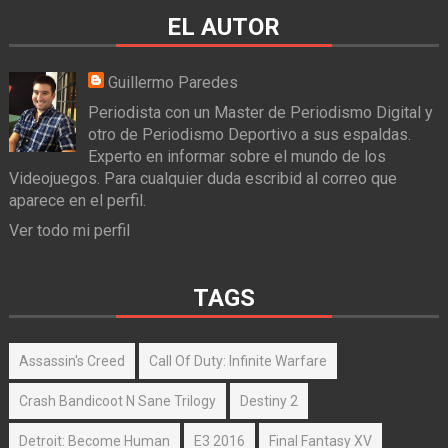
EL AUTOR
Guillermo Paredes
Periodista con un Master de Periodismo Digital y
otro de Periodismo Deportivo a sus espaldas.
Experto en informar sobre el mundo de los
Videojuegos. Para cualquier duda escribid al correo que
aparece en el perfil.
Ver todo mi perfil
TAGS
Assassin's Creed
Call Of Duty: Infinite Warfare
Crash Bandicoot N Sane Trilogy
Destiny 2
Detroit: Become Human
E3 2016
Final Fantasy XV