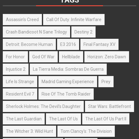
TAGS
Assassin's Creed
Call Of Duty: Infinite Warfare
Crash Bandicoot N Sane Trilogy
Destiny 2
Detroit: Become Human
E3 2016
Final Fantasy XV
For Honor
God Of War
Hellblade
Horizon: Zero Dawn
Injustice 2
La Tierra Media: Sombras De Guerra
Life Is Strange
Madrid Gaming Experience
Prey
Resident Evil 7
Rise Of The Tomb Raider
Sherlock Holmes: The Devil's Daughter
Star Wars: Battlefront
The Last Guardian
The Last Of Us
The Last Of Us Part II
The Witcher 3: Wild Hunt
Tom Clancy's: The Division