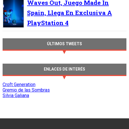
Waves Out, Juego Made In
Spain, Llega En Exclusiva A
PlayStation 4
ÚLTIMOS TWEETS
ENLACES DE INTERÉS
Croft Generation
Gremio de las Sombras
Silvia Galiana