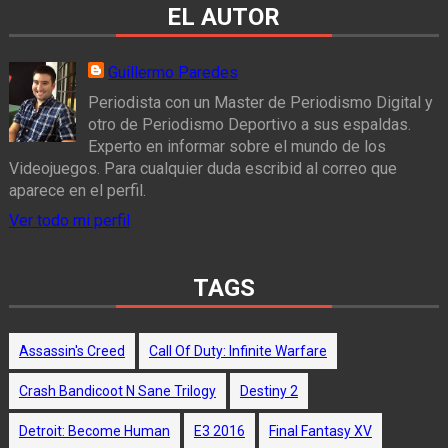
EL AUTOR
Guillermo Paredes
Periodista con un Master de Periodismo Digital y
otro de Periodismo Deportivo a sus espaldas.
Experto en informar sobre el mundo de los
Videojuegos. Para cualquier duda escribid al correo que
aparece en el perfil.
Ver todo mi perfil
TAGS
Assassin's Creed
Call Of Duty: Infinite Warfare
Crash Bandicoot N Sane Trilogy
Destiny 2
Detroit: Become Human
E3 2016
Final Fantasy XV