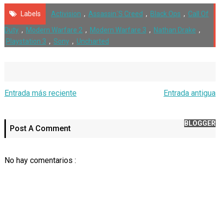
Labels
Activision
,
Assassin´s Creed
,
Black Ops
,
Call Of
Duty
,
Modern Warfare 2
,
Modern Warfare 3
,
Nathan Drake
,
Playstation 3
,
Sony
,
Uncharted
Entrada más reciente
Entrada antigua
BLOGGER
Post A Comment
No hay comentarios :