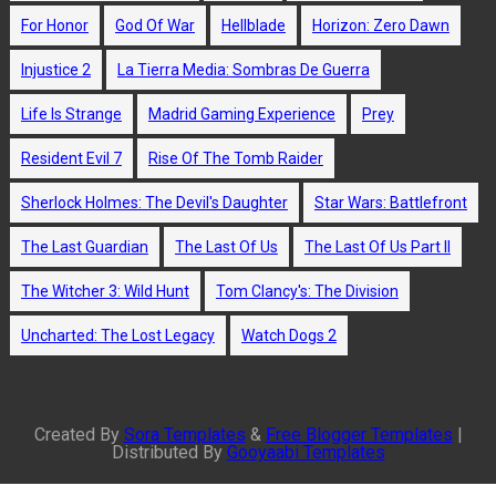
For Honor
God Of War
Hellblade
Horizon: Zero Dawn
Injustice 2
La Tierra Media: Sombras De Guerra
Life Is Strange
Madrid Gaming Experience
Prey
Resident Evil 7
Rise Of The Tomb Raider
Sherlock Holmes: The Devil's Daughter
Star Wars: Battlefront
The Last Guardian
The Last Of Us
The Last Of Us Part II
The Witcher 3: Wild Hunt
Tom Clancy's: The Division
Uncharted: The Lost Legacy
Watch Dogs 2
Created By
Sora Templates
&
Free Blogger Templates
|
Distributed By
Gooyaabi Templates