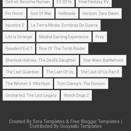
Detroit: Become Human
E3 2016
Final Fantasy XV
For Honor
God Of War
Hellblade
Horizon: Zero Dawn
Injustice 2
La Tierra Media: Sombras De Guerra
Life Is Strange
Madrid Gaming Experience
Prey
Resident Evil 7
Rise Of The Tomb Raider
Sherlock Holmes: The Devil's Daughter
Star Wars: Battlefront
The Last Guardian
The Last Of Us
The Last Of Us Part II
The Witcher 3: Wild Hunt
Tom Clancy's: The Division
Uncharted: The Lost Legacy
Watch Dogs 2
Created By
Sora Templates
&
Free Blogger Templates
|
Distributed By
Gooyaabi Templates