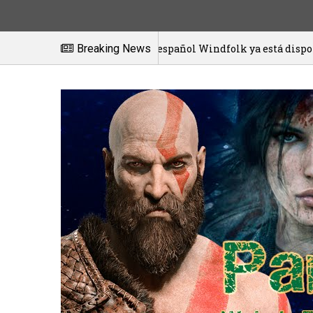
El juego español Windfolk ya está disponible en exclusiva pa
Breaking News
1