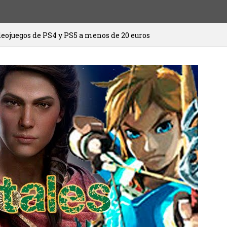
 a menos de 20 euros
HITMAN 3 ya está 
20/01/2021