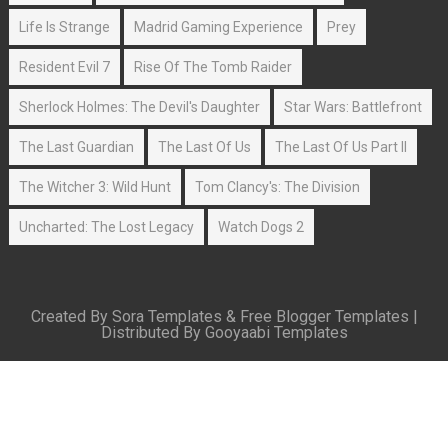
Life Is Strange
Madrid Gaming Experience
Prey
Resident Evil 7
Rise Of The Tomb Raider
Sherlock Holmes: The Devil's Daughter
Star Wars: Battlefront
The Last Guardian
The Last Of Us
The Last Of Us Part II
The Witcher 3: Wild Hunt
Tom Clancy's: The Division
Uncharted: The Lost Legacy
Watch Dogs 2
Created By
Sora Templates
&
Free Blogger Templates
|
Distributed By
Gooyaabi Templates