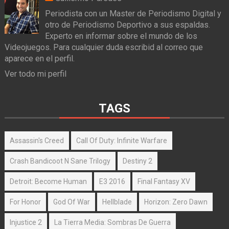
Periodista con un Master de Periodismo Digital y
otro de Periodismo Deportivo a sus espaldas.
Experto en informar sobre el mundo de los
Videojuegos. Para cualquier duda escribid al correo que
aparece en el perfil.
Ver todo mi perfil
TAGS
Assassin's Creed
Call Of Duty: Infinite Warfare
Crash Bandicoot N Sane Trilogy
Destiny 2
Detroit: Become Human
E3 2016
Final Fantasy XV
For Honor
God Of War
Hellblade
Horizon: Zero Dawn
Injustice 2
La Tierra Media: Sombras De Guerra