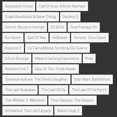
Assassin's Creed
Call Of Duty: Infinite Warfare
Crash Bandicoot N Sane Trilogy
Destiny 2
Detroit: Become Human
E3 2016
Final Fantasy XV
For Honor
God Of War
Hellblade
Horizon: Zero Dawn
Injustice 2
La Tierra Media: Sombras De Guerra
Life Is Strange
Madrid Gaming Experience
Prey
Resident Evil 7
Rise Of The Tomb Raider
Sherlock Holmes: The Devil's Daughter
Star Wars: Battlefront
The Last Guardian
The Last Of Us
The Last Of Us Part II
The Witcher 3: Wild Hunt
Tom Clancy's: The Division
Uncharted: The Lost Legacy
Watch Dogs 2