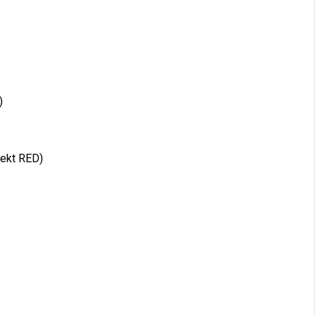
)
jekt RED)