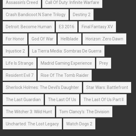
Assassin's Creed
Call Of Duty: Infinite Warfare
Crash Bandicoot N Sane Trilogy
Destiny 2
Detroit: Become Human
E3 2016
Final Fantasy XV
For Honor
God Of War
Hellblade
Horizon: Zero Dawn
Injustice 2
La Tierra Media: Sombras De Guerra
Life Is Strange
Madrid Gaming Experience
Prey
Resident Evil 7
Rise Of The Tomb Raider
Sherlock Holmes: The Devil's Daughter
Star Wars: Battlefront
The Last Guardian
The Last Of Us
The Last Of Us Part II
The Witcher 3: Wild Hunt
Tom Clancy's: The Division
Uncharted: The Lost Legacy
Watch Dogs 2