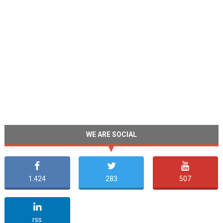
WE ARE SOCIAL
1.424
283
507
undefined
rss