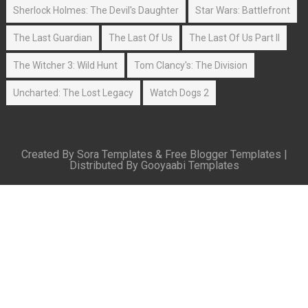
Sherlock Holmes: The Devil's Daughter
Star Wars: Battlefront
The Last Guardian
The Last Of Us
The Last Of Us Part II
The Witcher 3: Wild Hunt
Tom Clancy's: The Division
Uncharted: The Lost Legacy
Watch Dogs 2
Created By
Sora Templates
&
Free Blogger Templates
|
Distributed By
Gooyaabi Templates