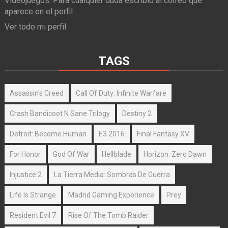
Videojuegos. Para cualquier duda escribid al correo que
aparece en el perfil.
Ver todo mi perfil
TAGS
Assassin's Creed
Call Of Duty: Infinite Warfare
Crash Bandicoot N Sane Trilogy
Destiny 2
Detroit: Become Human
E3 2016
Final Fantasy XV
For Honor
God Of War
Hellblade
Horizon: Zero Dawn
Injustice 2
La Tierra Media: Sombras De Guerra
Life Is Strange
Madrid Gaming Experience
Prey
Resident Evil 7
Rise Of The Tomb Raider