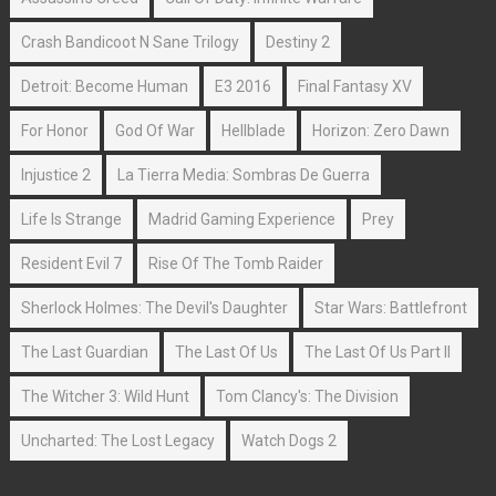
Crash Bandicoot N Sane Trilogy
Destiny 2
Detroit: Become Human
E3 2016
Final Fantasy XV
For Honor
God Of War
Hellblade
Horizon: Zero Dawn
Injustice 2
La Tierra Media: Sombras De Guerra
Life Is Strange
Madrid Gaming Experience
Prey
Resident Evil 7
Rise Of The Tomb Raider
Sherlock Holmes: The Devil's Daughter
Star Wars: Battlefront
The Last Guardian
The Last Of Us
The Last Of Us Part II
The Witcher 3: Wild Hunt
Tom Clancy's: The Division
Uncharted: The Lost Legacy
Watch Dogs 2