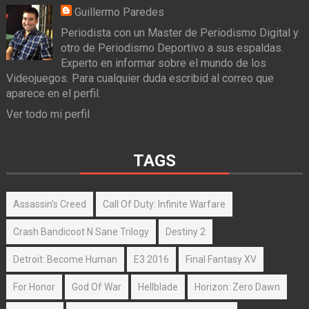
Guillermo Paredes
Periodista con un Master de Periodismo Digital y
otro de Periodismo Deportivo a sus espaldas.
Experto en informar sobre el mundo de los
Videojuegos. Para cualquier duda escribid al correo que
aparece en el perfil.
Ver todo mi perfil
TAGS
Assassin's Creed
Call Of Duty: Infinite Warfare
Crash Bandicoot N Sane Trilogy
Destiny 2
Detroit: Become Human
E3 2016
Final Fantasy XV
For Honor
God Of War
Hellblade
Horizon: Zero Dawn