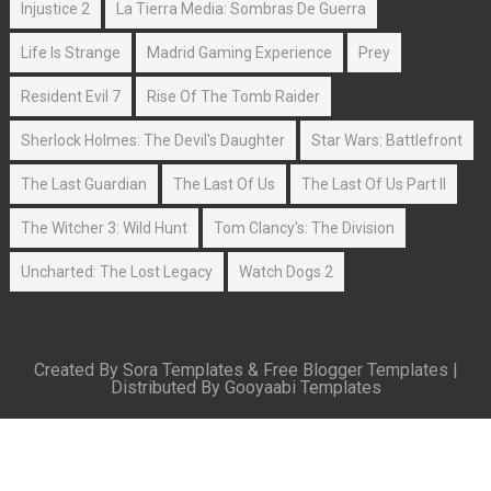
Injustice 2
La Tierra Media: Sombras De Guerra
Life Is Strange
Madrid Gaming Experience
Prey
Resident Evil 7
Rise Of The Tomb Raider
Sherlock Holmes: The Devil's Daughter
Star Wars: Battlefront
The Last Guardian
The Last Of Us
The Last Of Us Part II
The Witcher 3: Wild Hunt
Tom Clancy's: The Division
Uncharted: The Lost Legacy
Watch Dogs 2
Created By
Sora Templates
&
Free Blogger Templates
|
Distributed By
Gooyaabi Templates